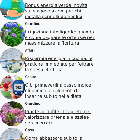
Bonus energia verde: novità
sulle agevolazioni per chi
installa pannelli domestici
Giardino
Irrigazione intelligente: quando
e come bagnare le ortensie per
massimizzare la fioritura
Affari
Risparmia energia in cucina: le
pratiche immediate per feltrare
la spesa elettrica
Salute
Cibi primaverili a basso indice
glicemico: gli alimenti da
inserire subito nella dieta
Giardino
Piante acidofile: il segreto per
valorizzare ortensie e azalee
senza errori
Casa
Come abbassare subito la