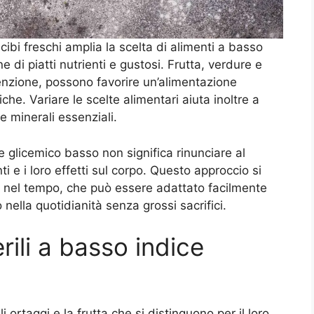
 cibi freschi amplia la scelta di alimenti a basso
e di piatti nutrienti e gustosi. Frutta, verdure e
tenzione, possono favorire un’alimentazione
che. Variare le scelte alimentari aiuta inoltre a
e minerali essenziali.
e glicemico basso non significa rinunciare al
 e i loro effetti sul corpo. Questo approccio si
le nel tempo, che può essere adattato facilmente
 nella quotidianità senza grossi sacrifici.
erili a basso indice
 ortaggi e la frutta che si distinguono per il loro