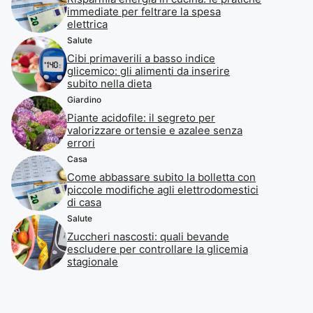
immediate per feltrare la spesa
elettrica
Salute
Cibi primaverili a basso indice
glicemico: gli alimenti da inserire
subito nella dieta
Giardino
Piante acidofile: il segreto per
valorizzare ortensie e azalee senza
errori
Casa
Come abbassare subito la bolletta con
piccole modifiche agli elettrodomestici
di casa
Salute
Zuccheri nascosti: quali bevande
escludere per controllare la glicemia
stagionale