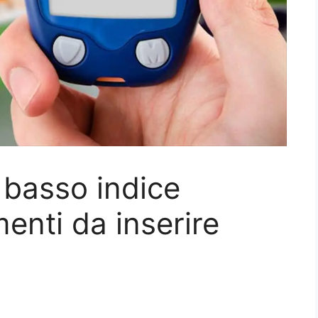
a basso indice
menti da inserire
a