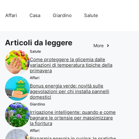
Affari
Casa
Giardino
Salute
Articoli da leggere
More
Salute
Come proteggere la glicemia dalle
variazioni di temperatura tipiche della
primavera
Affari
Bonus energia verde: novità sulle
agevolazioni per chi installa pannelli
domestici
Giardino
Irrigazione intelligente: quando e come
bagnare le ortensie per massimizzare
la fioritura
Affari
Risparmia energia in cucina: le pratiche