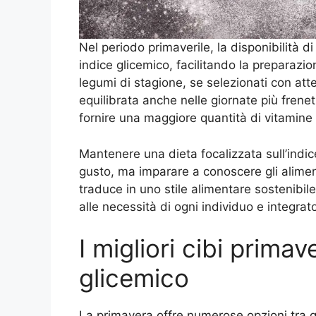
Nel periodo primaverile, la disponibilità di
indice glicemico, facilitando la preparazion
legumi di stagione, se selezionati con at
equilibrata anche nelle giornate più freneti
fornire una maggiore quantità di vitamine 
Mantenere una dieta focalizzata sull’indic
gusto, ma imparare a conoscere gli alimenti
traduce in uno stile alimentare sostenibi
alle necessità di ogni individuo e integrato
I migliori cibi primav
glicemico
La primavera offre numerose opzioni tra gli