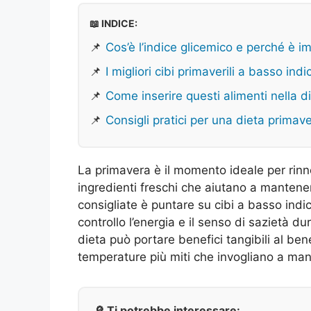
📖 INDICE:
📌
Cos’è l’indice glicemico e perché è i
📌
I migliori cibi primaverili a basso ind
📌
Come inserire questi alimenti nella d
📌
Consigli pratici per una dieta primave
La primavera è il momento ideale per rinno
ingredienti freschi che aiutano a mantener
consigliate è puntare su cibi a basso indic
controllo l’energia e il senso di sazietà du
dieta può portare benefici tangibili al b
temperature più miti che invogliano a man
🔎 Ti potrebbe interessare: